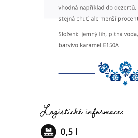
vhodná například do dezertů, 
stejná chuť, ale menší procen
Složení: jemný líh, pitná voda
barvivo karamel E150A
Logistické informace:
0,5 l