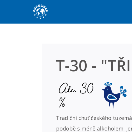
T-30 - "TŘ
Alc. 30
%
Tradiční chuť českého tuzemá
podobě s méně alkoholem. Jem